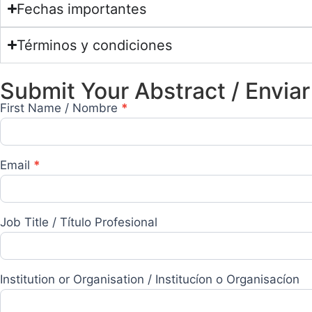
Fechas importantes
Términos y condiciones
Submit Your Abstract / Envi
First Name / Nombre
*
Call for
Proposals
Email
*
Job Title / Título Profesional
Institution or Organisation / Institucíon o Organisacíon