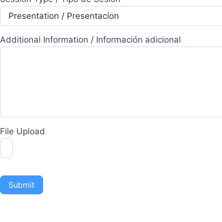
Session
Type
Additional Information / Información adicional
/
Tipo
de
Sesión
File Upload
Submit